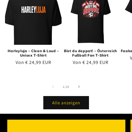
Harleyluja – Clean & Loud –
Bist du deppat! – Österreich
Faake
Unisex T-Shirt
Fußball Fan T-Shirt
N
Normaler Preis
Normaler Preis
Von € 24,99 EUR
Von € 24,99 EUR
von
1
/
23
Alle anzeigen