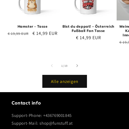
Hamster - Tasse
Bist du deppat! – Österreich
Meine
Fußball Fan Tasse
K
Normaler Preis
Verkaufspreis
€ 14,99 EUR
€ 19,99 EUR
Inn
Normaler Preis
€ 14,99 EUR
Norm
€ 19,
von
1
/
19
Alle anzeigen
Contact info
Support-Phone: +436769001845
Support-Mail: shop@funstuff.at