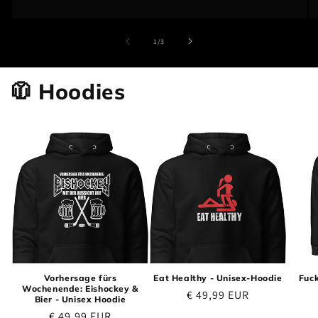
von
1
/
3
🧥 Hoodies
Vorhersage fürs
Eat Healthy - Unisex-Hoodie
Fuck
Wochenende: Eishockey &
Normaler Preis
€ 49,99 EUR
Bier - Unisex Hoodie
Normaler Preis
€ 49,99 EUR