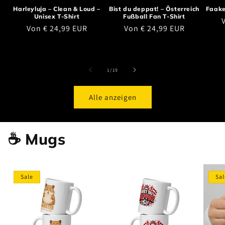
Harleyluja – Clean & Loud –
Bist du deppat! – Österreich
Faake
Unisex T-Shirt
Fußball Fan T-Shirt
N
Normaler Preis
Normaler Preis
Von € 24,99 EUR
Von € 24,99 EUR
von
1
/
19
Alle anzeigen
☕ Mugs
Sale
Sal