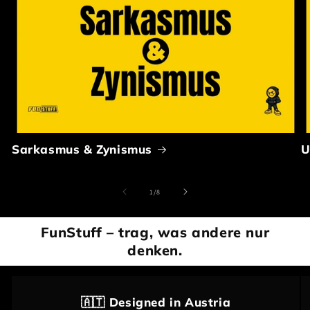
Sarkasmus & Zynismus
U
von
1
/
8
FunStuff – trag, was andere nur
denken.
🇦🇹
Designed in Austria